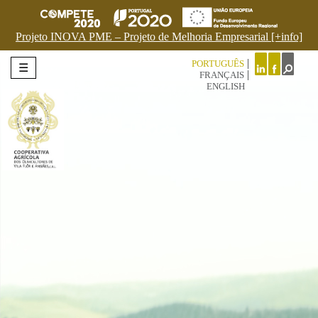
Projeto INOVA PME – Projeto de Melhoria Empresarial [+info]
PORTUGUÊS
☰
FRANÇAIS
ENGLISH