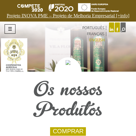
Projeto INOVA PME – Projeto de Melhoria Empresarial [+info]
PORTUGUÊS
☰
FRANÇAIS
ENGLISH
Os nossos
Produtos